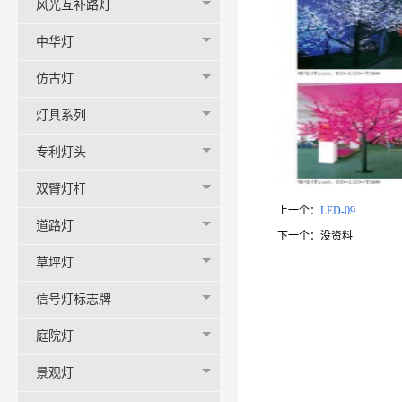
风光互补路灯
中华灯
仿古灯
灯具系列
专利灯头
双臂灯杆
上一个：
LED-09
道路灯
下一个：
没资料
草坪灯
信号灯标志牌
庭院灯
景观灯