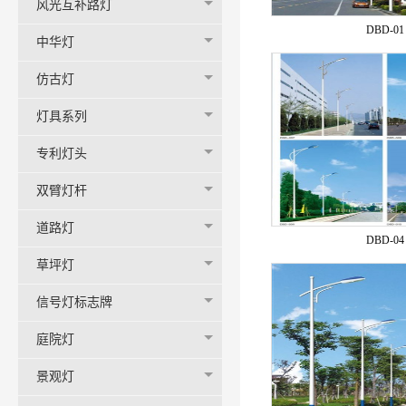
风光互补路灯
DBD-01
中华灯
仿古灯
灯具系列
专利灯头
双臂灯杆
道路灯
DBD-04
草坪灯
信号灯标志牌
庭院灯
景观灯