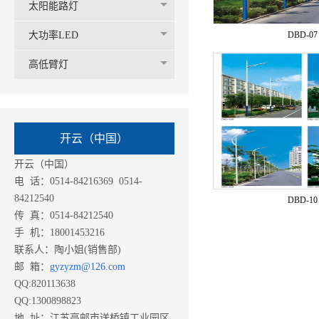
太阳能路灯
大功率LED
DBD-07
高低臂灯
开云（中国）
开云（中国）
电 话：0514-84216369 0514-
84212540
DBD-10
传 真：0514-84212540
手 机：18001453216
联系人：陶小姐(销售部)
邮 箱：
gyzyzm@126.com
QQ:820113638
QQ:1300898823
地 址：江苏高邮市送桥镇工业园区