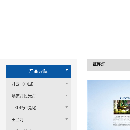
草坪灯
产品导航
开云（中国）
隧道灯投光灯
LED城市亮化
玉兰灯