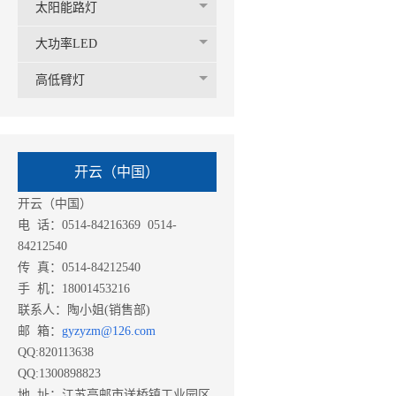
太阳能路灯
大功率LED
高低臂灯
开云（中国）
开云（中国）
电 话：0514-84216369 0514-
84212540
传 真：0514-84212540
手 机：18001453216
联系人：陶小姐(销售部)
邮 箱：
gyzyzm@126.com
QQ:820113638
QQ:1300898823
地 址：江苏高邮市送桥镇工业园区