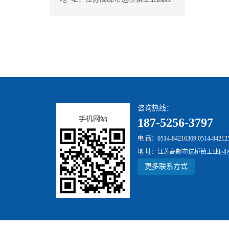
咨询热线：
187-5256-3797
电 话：0514-84216369 0514-84212
地 址：江苏高邮市送桥镇工业园
更多联系方式