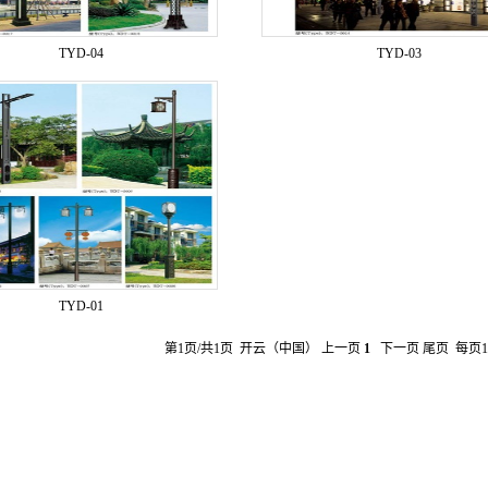
TYD-04
TYD-03
TYD-01
第1页/共1页 开云（中国） 上一页
1
下一页 尾页 每页1