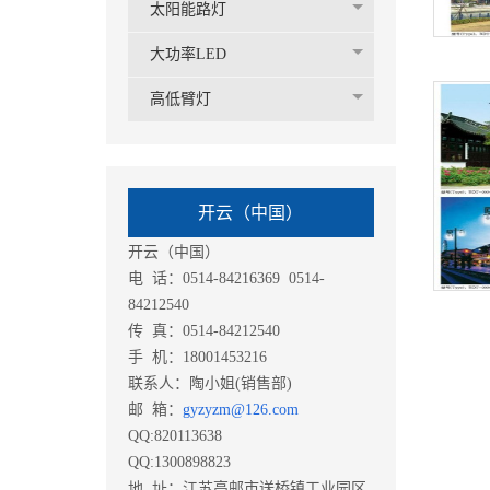
太阳能路灯
大功率LED
高低臂灯
开云（中国）
开云（中国）
电 话：0514-84216369 0514-
84212540
传 真：0514-84212540
手 机：18001453216
联系人：陶小姐(销售部)
邮 箱：
gyzyzm@126.com
QQ:820113638
QQ:1300898823
地 址：江苏高邮市送桥镇工业园区