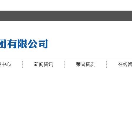
品中心
新闻资讯
荣誉资质
在线